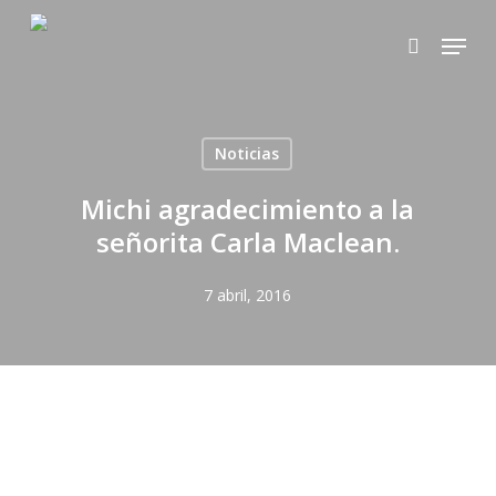
Skip
Menu
to
search
main
content
Noticias
Michi agradecimiento a la
señorita Carla Maclean.
7 abril, 2016