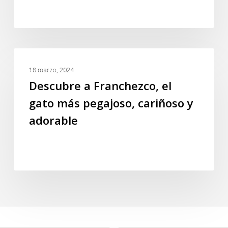
Descubre
NOTICIAS
a
18 marzo, 2024
Franchezco,
Descubre a Franchezco, el
el
gato más pegajoso, cariñoso y
gato
adorable
más
pegajoso,
cariñoso
y
adorable