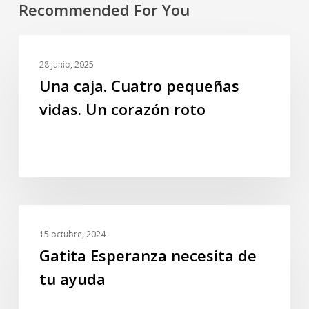
Recommended For You
Una
GALERIA
caja.
28 junio, 2025
Cuatro
Una caja. Cuatro pequeñas
pequeñas
vidas. Un corazón roto
vidas.
Un
corazón
roto
Gatita
EVENTOS
Esperanza
15 octubre, 2024
necesita
Gatita Esperanza necesita de
de
tu ayuda
tu
ayuda