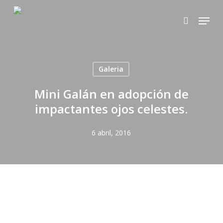
Skip
Menu
to
search
main
content
Galeria
Mini Galán en adopción de
impactantes ojos celestes.
6 abril, 2016