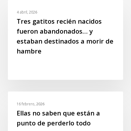
Tres
GALERIA
gatitos
4 abril, 2026
recién
Tres gatitos recién nacidos
nacidos
fueron abandonados… y
fueron
estaban destinados a morir de
abandonados…
y
hambre
estaban
destinados
a
morir
de
hambre
Ellas
GALERIA
no
16 febrero, 2026
saben
Ellas no saben que están a
que
punto de perderlo todo
están