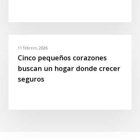
a
punto
de
perderlo
todo
Cinco
GALERIA
pequeños
11 febrero, 2026
corazones
Cinco pequeños corazones
buscan
buscan un hogar donde crecer
un
seguros
hogar
donde
crecer
seguros