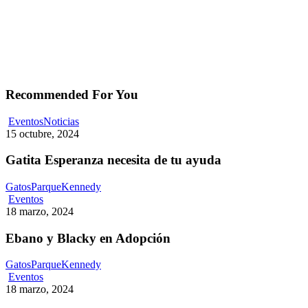
Recommended For You
Gatita
Eventos
Noticias
Esperanza
15 octubre, 2024
necesita
de
Gatita Esperanza necesita de tu ayuda
tu
ayuda
GatosParqueKennedy
Ebano
Eventos
y
18 marzo, 2024
Blacky
en
Ebano y Blacky en Adopción
Adopción
GatosParqueKennedy
Gatita
Eventos
Lulú
18 marzo, 2024
en