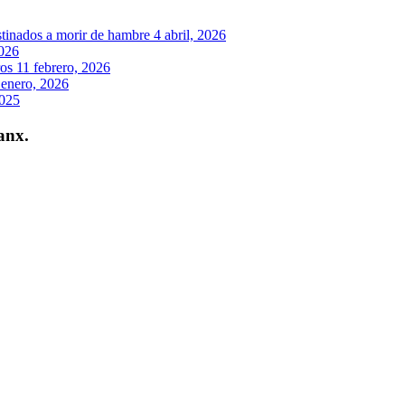
stinados a morir de hambre
4 abril, 2026
2026
ros
11 febrero, 2026
 enero, 2026
2025
anx.