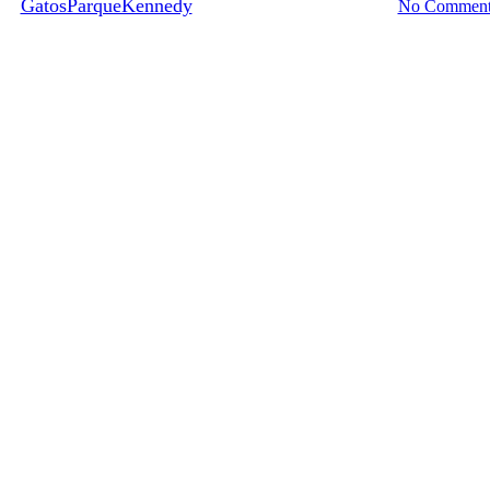
By
GatosParqueKennedy
8 abril, 2016
junio 22nd, 2016
No Comment