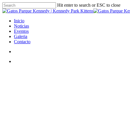
Skip
Hit enter to search or ESC to close
to
Close
main
Search
content
search
Menu
Inicio
Noticias
Eventos
Galeria
Contacto
search
Menu
Desparas