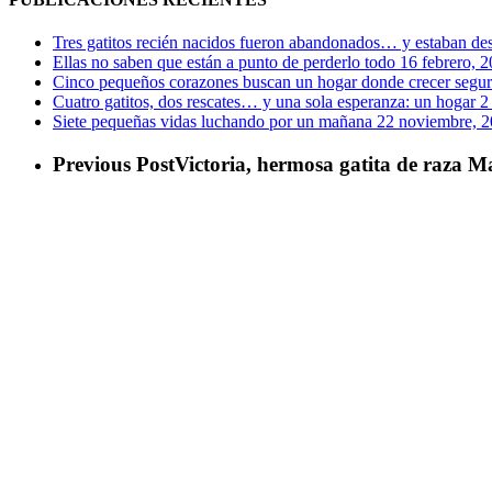
Tres gatitos recién nacidos fueron abandonados… y estaban de
Ellas no saben que están a punto de perderlo todo
16 febrero, 
Cinco pequeños corazones buscan un hogar donde crecer segu
Cuatro gatitos, dos rescates… y una sola esperanza: un hogar
2
Siete pequeñas vidas luchando por un mañana
22 noviembre, 
Previous Post
Victoria, hermosa gatita de raza M