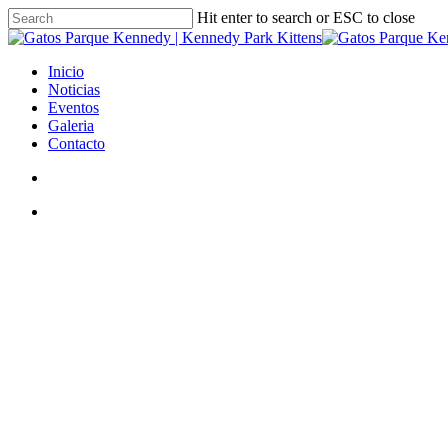
Skip
Hit enter to search or ESC to close
to
Close
main
Search
content
search
Menu
Inicio
Noticias
Eventos
Galeria
Contacto
search
Menu