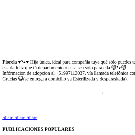
Fiorela
♥️🐾♥️ Hija única, ideal para compañía tuya qué sólo puedes ten
estaría feliz que tú departamento o casa sea sólo para ella 😻🐾😻.
Infórmacion de adopcion al +51997113037, vía llamada telefónica co
Gracias 😺(se entrega a domicilio ya Esterilizada y desparasitada).
Share
Share
Share
PUBLICACIONES POPULARES