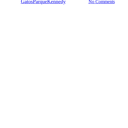
By
GatosParqueKennedy
4 julio, 2020
No Comments