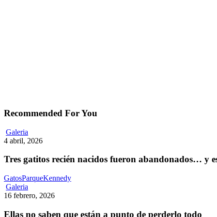
Recommended For You
Tres
Galeria
gatitos
4 abril, 2026
recién
nacidos
Tres gatitos recién nacidos fueron abandonados… y 
fueron
abandonados…
GatosParqueKennedy
y
Ellas
Galeria
estaban
no
16 febrero, 2026
destinados
saben
a
que
Ellas no saben que están a punto de perderlo todo