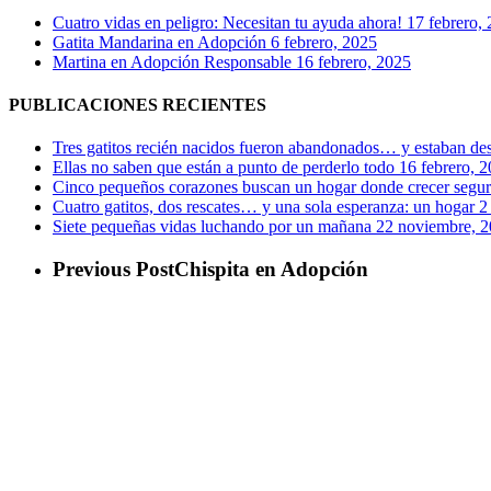
Cuatro vidas en peligro: Necesitan tu ayuda ahora!
17 febrero,
Gatita Mandarina en Adopción
6 febrero, 2025
Martina en Adopción Responsable
16 febrero, 2025
PUBLICACIONES RECIENTES
Tres gatitos recién nacidos fueron abandonados… y estaban de
Ellas no saben que están a punto de perderlo todo
16 febrero, 
Cinco pequeños corazones buscan un hogar donde crecer segu
Cuatro gatitos, dos rescates… y una sola esperanza: un hogar
2
Siete pequeñas vidas luchando por un mañana
22 noviembre, 
Previous Post
Chispita en Adopción