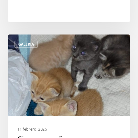
Cinco
GALERIA
pequeños
corazones
buscan
un
hogar
donde
crecer
seguros
11 febrero, 2026