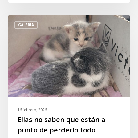
Ellas
GALERIA
no
saben
que
están
a
punto
de
perderlo
todo
16 febrero, 2026
Ellas no saben que están a
punto de perderlo todo