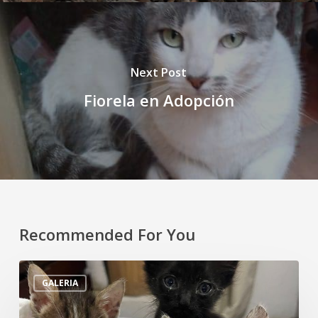
Next Post
Fiorela en Adopción
Recommended For You
Tres
GALERIA
gatitos
recién