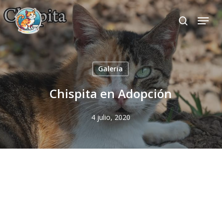
Skip
Menu
to
search
Close
main
Menu
content
Galeria
Chispita en Adopción
4 julio, 2020