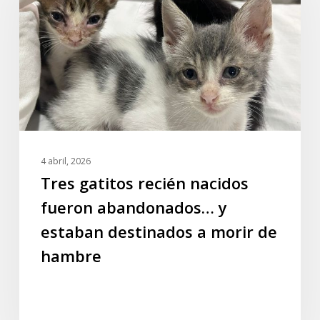
nacidos
fueron
abandonados…
y
estaban
destinados
a
morir
de
4 abril, 2026
hambre
Tres gatitos recién nacidos
fueron abandonados… y
estaban destinados a morir de
hambre