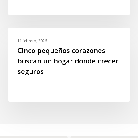
punto
de
perderlo
todo
Cinco
GALERIA
pequeños
11 febrero, 2026
corazones
Cinco pequeños corazones
buscan
buscan un hogar donde crecer
un
seguros
hogar
donde
crecer
seguros