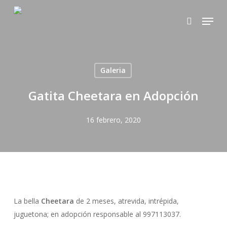
Skip
Menu
to
search
main
content
Galeria
Gatita Cheetara en Adopción
16 febrero, 2020
La bella
Cheetara
de 2 meses, atrevida, intrépida,
juguetona; en adopción responsable al 997113037.