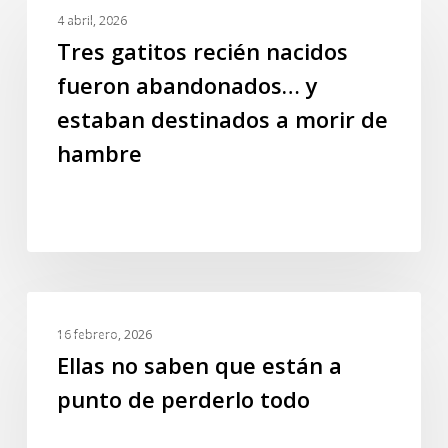
GALERIA
gatitos
4 abril, 2026
recién
Tres gatitos recién nacidos
nacidos
fueron abandonados… y
fueron
estaban destinados a morir de
abandonados…
y
hambre
estaban
destinados
a
morir
de
hambre
Ellas
GALERIA
no
16 febrero, 2026
saben
Ellas no saben que están a
que
punto de perderlo todo
están
a