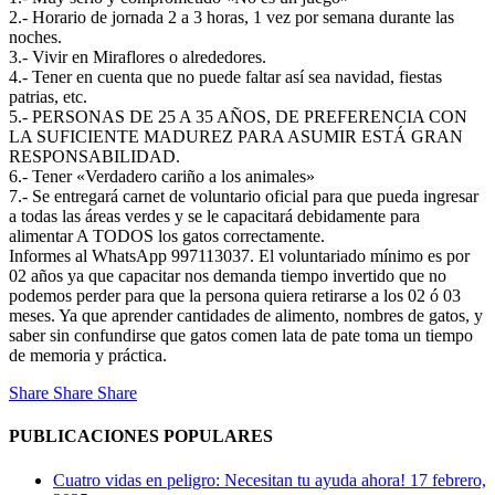
2.- Horario de jornada 2 a 3 horas, 1 vez por semana durante las
noches.
3.- Vivir en Miraflores o alrededores.
4.- Tener en cuenta que no puede faltar así sea navidad, fiestas
patrias, etc.
5.- PERSONAS DE 25 A 35 AÑOS, DE PREFERENCIA CON
LA SUFICIENTE MADUREZ PARA ASUMIR ESTÁ GRAN
RESPONSABILIDAD.
6.- Tener «Verdadero cariño a los animales»
7.- Se entregará carnet de voluntario oficial para que pueda ingresar
a todas las áreas verdes y se le capacitará debidamente para
alimentar A TODOS los gatos correctamente.
Informes al WhatsApp 997113037. El voluntariado mínimo es por
02 años ya que capacitar nos demanda tiempo invertido que no
podemos perder para que la persona quiera retirarse a los 02 ó 03
meses. Ya que aprender cantidades de alimento, nombres de gatos, y
saber sin confundirse que gatos comen lata de pate toma un tiempo
de memoria y práctica.
Share
Share
Share
PUBLICACIONES POPULARES
Cuatro vidas en peligro: Necesitan tu ayuda ahora!
17 febrero,