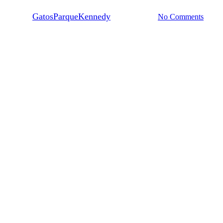
By
GatosParqueKennedy
19 enero, 2018
No Comments