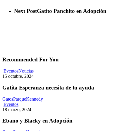
Next Post
Gatito Panchito en Adopción
Recommended For You
Gatita
Eventos
Noticias
Esperanza
15 octubre, 2024
necesita
de
Gatita Esperanza necesita de tu ayuda
tu
ayuda
GatosParqueKennedy
Ebano
Eventos
y
18 marzo, 2024
Blacky
en
Ebano y Blacky en Adopción
Adopción