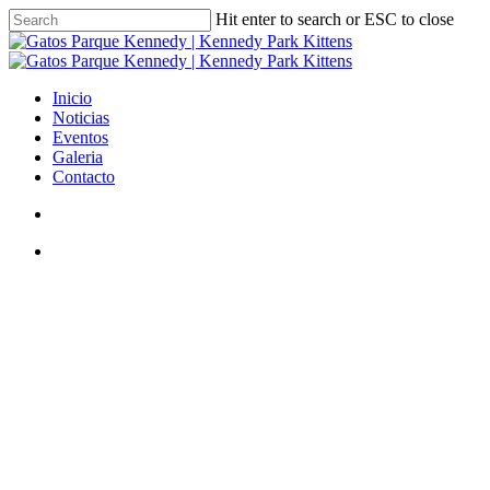
Skip
Hit enter to search or ESC to close
to
Close
main
Search
content
search
Menu
Inicio
Noticias
Eventos
Galeria
Contacto
search
Menu
Eventos
Voluntariado 2018 para cuidar
gatitos del Parque Kennedy