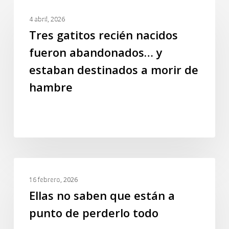
Tres
GALERIA
gatitos
4 abril, 2026
recién
Tres gatitos recién nacidos
nacidos
fueron abandonados… y
fueron
estaban destinados a morir de
abandonados…
y
hambre
estaban
destinados
a
morir
de
hambre
Ellas
GALERIA
no
16 febrero, 2026
saben
Ellas no saben que están a
que
punto de perderlo todo
están