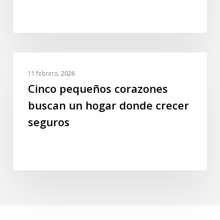
a
punto
de
perderlo
todo
Cinco
GALERIA
pequeños
11 febrero, 2026
corazones
Cinco pequeños corazones
buscan
buscan un hogar donde crecer
un
seguros
hogar
donde
crecer
seguros