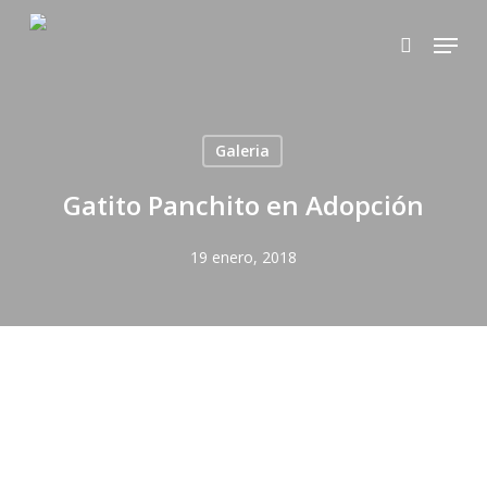
Skip
Menu
to
search
main
content
Galeria
Gatito Panchito en Adopción
19 enero, 2018