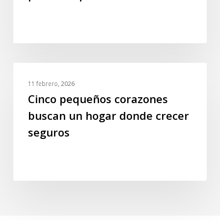
a
punto
de
perderlo
todo
Cinco
GALERIA
pequeños
11 febrero, 2026
corazones
Cinco pequeños corazones
buscan
buscan un hogar donde crecer
un
seguros
hogar
donde
crecer
seguros