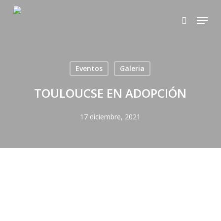
Skip
Menu
to
search
main
content
Eventos
Galeria
TOULOUCSE EN ADOPCIÓN
17 diciembre, 2021