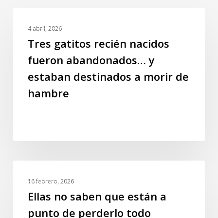
Tres
GALERIA
gatitos
4 abril, 2026
recién
Tres gatitos recién nacidos
nacidos
fueron abandonados… y
fueron
estaban destinados a morir de
abandonados…
y
hambre
estaban
destinados
a
morir
de
hambre
Ellas
GALERIA
no
16 febrero, 2026
saben
Ellas no saben que están a
que
punto de perderlo todo
están