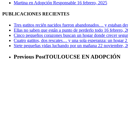
Martina en Adopción Responsable
16 febrero, 2025
PUBLICACIONES RECIENTES
Tres gatitos recién nacidos fueron abandonados… y estaban de
Ellas no saben que están a punto de perderlo todo
16 febrero, 
Cinco pequeños corazones buscan un hogar donde crecer segu
Cuatro gatitos, dos rescates… y una sola esperanza: un hogar
2
Siete pequeñas vidas luchando por un mañana
22 noviembre, 
Previous Post
TOULOUCSE EN ADOPCIÓN