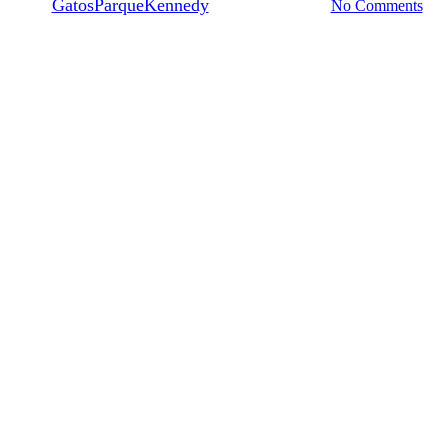
By
GatosParqueKennedy
17 diciembre, 2021
No Comments