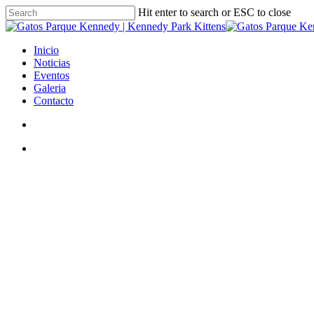
Skip
Hit enter to search or ESC to close
to
Close
main
Search
content
search
Menu
Inicio
Noticias
Eventos
Galeria
Contacto
search
Menu