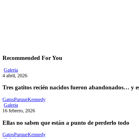
Recommended For You
Tres
Galeria
gatitos
4 abril, 2026
recién
nacidos
Tres gatitos recién nacidos fueron abandonados… y 
fueron
abandonados…
GatosParqueKennedy
y
Ellas
Galeria
estaban
no
16 febrero, 2026
destinados
saben
a
que
Ellas no saben que están a punto de perderlo todo
morir
están
de
a
GatosParqueKennedy
hambre
punto