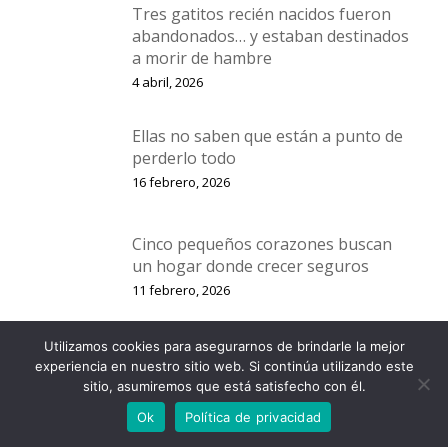
Tres gatitos recién nacidos fueron
abandonados… y estaban destinados
a morir de hambre
4 abril, 2026
Ellas no saben que están a punto de
perderlo todo
16 febrero, 2026
Cinco pequeños corazones buscan
un hogar donde crecer seguros
11 febrero, 2026
Utilizamos cookies para asegurarnos de brindarle la mejor
Cuatro gatitos, dos rescates… y una
experiencia en nuestro sitio web. Si continúa utilizando este
sola esperanza: un hogar
sitio, asumiremos que está satisfecho con él.
2 enero, 2026
Ok
Política de privacidad