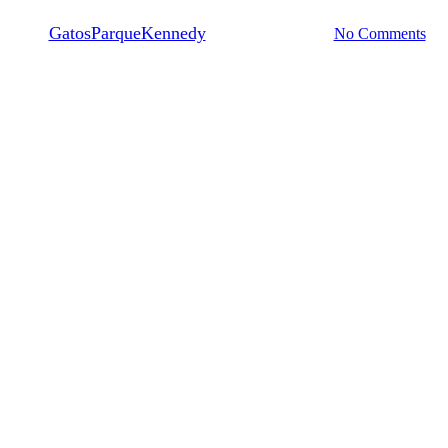
By
GatosParqueKennedy
26 septiembre, 2017
No Comments