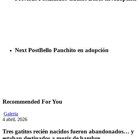
Next Post
Bello Panchito en adopción
Recommended For You
Tres
Galeria
gatitos
4 abril, 2026
recién
nacidos
Tres gatitos recién nacidos fueron abandonados… y
fueron
estaban destinados a morir de hambre