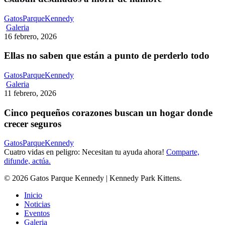
abandonados…
y
GatosParqueKennedy
estaban
Ellas
Galeria
destinados
no
16 febrero, 2026
a
saben
morir
que
Ellas no saben que están a punto de perderlo todo
de
están
hambre
a
GatosParqueKennedy
punto
Cinco
Galeria
de
pequeños
11 febrero, 2026
perderlo
corazones
todo
buscan
Cinco pequeños corazones buscan un hogar donde
un
crecer seguros
hogar
donde
GatosParqueKennedy
crecer
Cuatro vidas en peligro: Necesitan tu ayuda ahora!
Comparte,
seguros
difunde, actúa.
© 2026 Gatos Parque Kennedy | Kennedy Park Kittens.
Close
Inicio
Menu
Noticias
Eventos
Galeria