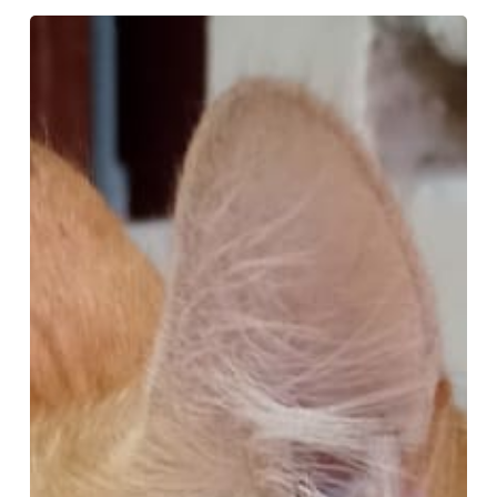
Gatita
Mandarina
en
Adopción