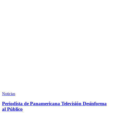
Periodista
de
Noticias
Panamericana
Televisión
Periodista de Panamericana Televisión Desinforma
Desinforma
al Público
al