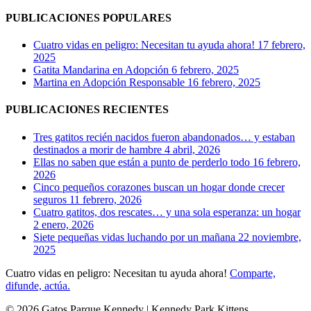
Público
PUBLICACIONES POPULARES
Cuatro vidas en peligro: Necesitan tu ayuda ahora!
17 febrero,
2025
Gatita Mandarina en Adopción
6 febrero, 2025
Martina en Adopción Responsable
16 febrero, 2025
PUBLICACIONES RECIENTES
Tres gatitos recién nacidos fueron abandonados… y estaban
destinados a morir de hambre
4 abril, 2026
Ellas no saben que están a punto de perderlo todo
16 febrero,
2026
Cinco pequeños corazones buscan un hogar donde crecer
seguros
11 febrero, 2026
Cuatro gatitos, dos rescates… y una sola esperanza: un hogar
2 enero, 2026
Siete pequeñas vidas luchando por un mañana
22 noviembre,
2025
Cuatro vidas en peligro: Necesitan tu ayuda ahora!
Comparte,
difunde, actúa.
© 2026 Gatos Parque Kennedy | Kennedy Park Kittens.