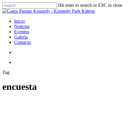
Skip
Hit enter to search or ESC to close
to
Close
main
Search
content
search
Menu
Inicio
Noticias
Eventos
Galeria
Contacto
search
Menu
Tag
encuesta