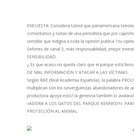
ENCUESTA: Considera Usted que panamericana televisió
comentarios y notas de una periodista que por capric
sensible que indigna a toda la opinión publica ? tu opin
Señores de canal 5, más responsabilidad, ¡mejor investi
SENSIBILIDAD.
¿ Es que acas
o no queda claro que el parque está l
DE MAL INFORMACIÓN Y ATACAR A LAS VÍCTIMAS.
Según RAE (Real Academia Española), la palabra PROLIFE
multiplican son los sinvergüenzas abandonadores de an
productora apoya esto? la gerencia también lo avalara
«ADORA A LOS GATOS DEL PARQUE KENNEDY». PARA
PROTECCIÓN AL ANIMAL.