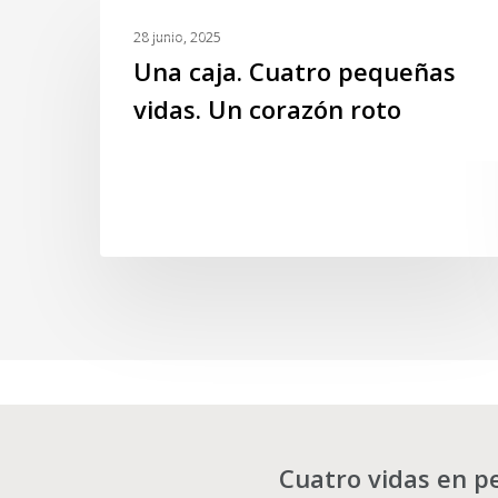
Una
GALERIA
caja.
28 junio, 2025
Cuatro
Una caja. Cuatro pequeñas
pequeñas
vidas. Un corazón roto
vidas.
Un
corazón
roto
Cuatro vidas en pe