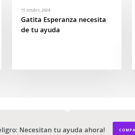
Gatita
D
EVENTOS
Esperanza
a
15 octubre, 2024
necesita
F
Gatita Esperanza necesita
de
e
de tu ayuda
tu
g
ayuda
m
p
c
y
a
ligro: Necesitan tu ayuda ahora!
COMPA