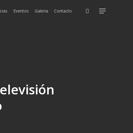
search
cias
Eventos
Galeria
Contacto
Menu
elevisión
o