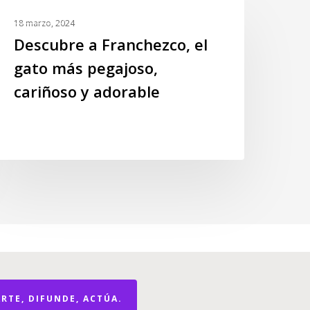
escubre
NOTICIAS
18 marzo, 2024
ranchezco,
Descubre a Franchezco, el
l
gato más pegajoso,
ato
cariñoso y adorable
ás
egajoso,
ariñoso
dorable
RTE, DIFUNDE, ACTÚA.