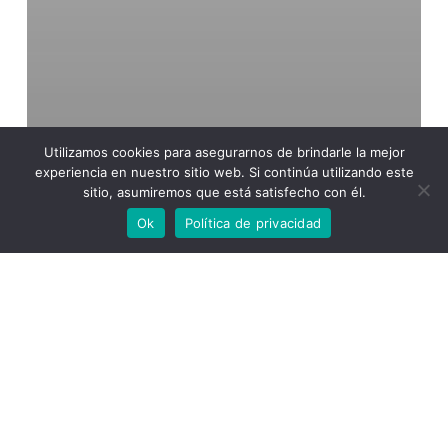
Utilizamos cookies para asegurarnos de brindarle la mejor
experiencia en nuestro sitio web. Si continúa utilizando este
sitio, asumiremos que está satisfecho con él.
Ok
Política de privacidad