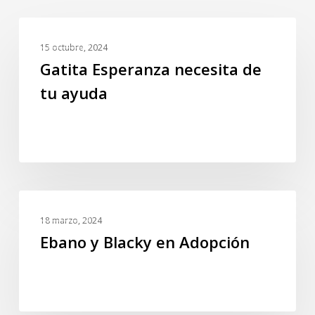
Gatita
EVENTOS
Esperanza
15 octubre, 2024
necesita
Gatita Esperanza necesita de
de
tu ayuda
tu
ayuda
Ebano
EVENTOS
y
18 marzo, 2024
Blacky
Ebano y Blacky en Adopción
en
Adopción