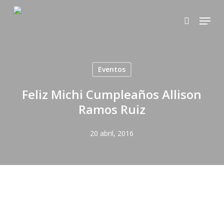
Skip
Menu
to
search
main
content
Eventos
Feliz Michi Cumpleaños Allison
Ramos Ruiz
20 abril, 2016