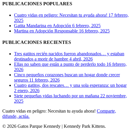
PUBLICACIONES POPULARES
Cuatro vidas en peligro: Necesitan tu ayuda ahora!
17 febrero,
2025
Gatita Mandarina en Adopción
6 febrero, 2025
Martina en Adopción Responsable
16 febrero, 2025
PUBLICACIONES RECIENTES
Tres gatitos recién nacidos fueron abandonados… y estaban
destinados a morir de hambre
4 abril, 2026
Ellas no saben que están a punto de perderlo todo
16 febrero,
2026
Cinco pequeños corazones buscan un hogar donde crecer
seguros
11 febrero, 2026
Cuatro gatitos, dos rescates… y una sola esperanza: un hogar
2 enero, 2026
Siete pequeñas vidas luchando por un mañana
22 noviembre,
2025
Cuatro vidas en peligro: Necesitan tu ayuda ahora!
Comparte,
difunde, actúa.
© 2026 Gatos Parque Kennedy | Kennedy Park Kittens.