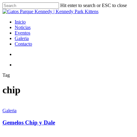
Skip
Hit enter to search or ESC to close
to
Close
main
Search
content
search
Menu
Inicio
Noticias
Eventos
Galeria
Contacto
search
Menu
Tag
chip
Gemelos
Chip
Galeria
y
Dale
Gemelos Chip y Dale