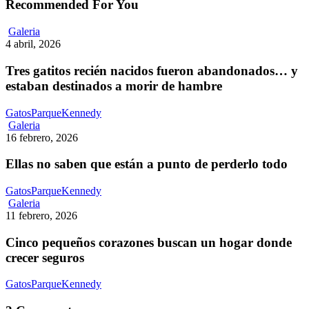
Recommended For You
Tres
Galeria
gatitos
4 abril, 2026
recién
nacidos
Tres gatitos recién nacidos fueron abandonados… y
fueron
estaban destinados a morir de hambre
abandonados…
y
GatosParqueKennedy
estaban
Ellas
Galeria
destinados
no
16 febrero, 2026
a
saben
morir
que
Ellas no saben que están a punto de perderlo todo
de
están
hambre
a
GatosParqueKennedy
punto
Cinco
Galeria
de
pequeños
11 febrero, 2026
perderlo
corazones
todo
buscan
Cinco pequeños corazones buscan un hogar donde
un
crecer seguros
hogar
donde
GatosParqueKennedy
crecer
seguros