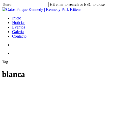
Skip
Hit enter to search or ESC to close
to
Close
main
Search
content
search
Menu
Inicio
Noticias
Eventos
Galeria
Contacto
search
Menu
Tag
blanca