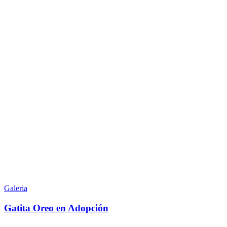
Gatita
Oreo
Galeria
en
Adopción
Gatita Oreo en Adopción
Bellísima