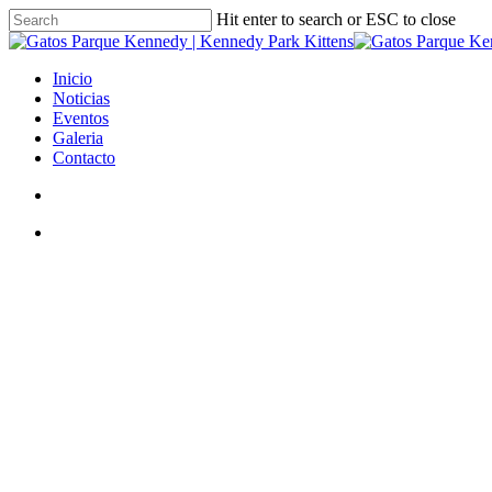
Skip
Hit enter to search or ESC to close
to
Close
main
Search
content
search
Menu
Inicio
Noticias
Eventos
Galeria
Contacto
search
Menu