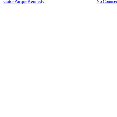
y
GatosParqueKennedy
21 mayo, 2016
junio 23rd, 2016
No Commen