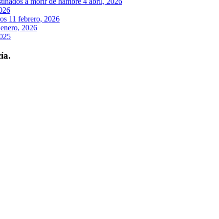
stinados a morir de hambre
4 abril, 2026
2026
ros
11 febrero, 2026
 enero, 2026
2025
ía.