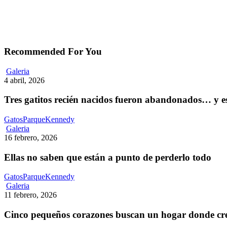
Recommended For You
Tres
Galeria
gatitos
4 abril, 2026
recién
nacidos
Tres gatitos recién nacidos fueron abandonados… y 
fueron
abandonados…
GatosParqueKennedy
y
Ellas
Galeria
estaban
no
16 febrero, 2026
destinados
saben
a
que
Ellas no saben que están a punto de perderlo todo
morir
están
de
a
GatosParqueKennedy
hambre
punto
Cinco
Galeria
de
pequeños
11 febrero, 2026
perderlo
corazones
todo
buscan
Cinco pequeños corazones buscan un hogar donde cre
un