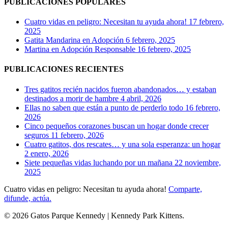
PUBLICACIONES POPULARES
Maclean.
Cuatro vidas en peligro: Necesitan tu ayuda ahora!
17 febrero,
2025
Gatita Mandarina en Adopción
6 febrero, 2025
Martina en Adopción Responsable
16 febrero, 2025
PUBLICACIONES RECIENTES
Tres gatitos recién nacidos fueron abandonados… y estaban
destinados a morir de hambre
4 abril, 2026
Ellas no saben que están a punto de perderlo todo
16 febrero,
2026
Cinco pequeños corazones buscan un hogar donde crecer
seguros
11 febrero, 2026
Cuatro gatitos, dos rescates… y una sola esperanza: un hogar
2 enero, 2026
Siete pequeñas vidas luchando por un mañana
22 noviembre,
2025
Cuatro vidas en peligro: Necesitan tu ayuda ahora!
Comparte,
difunde, actúa.
© 2026 Gatos Parque Kennedy | Kennedy Park Kittens.