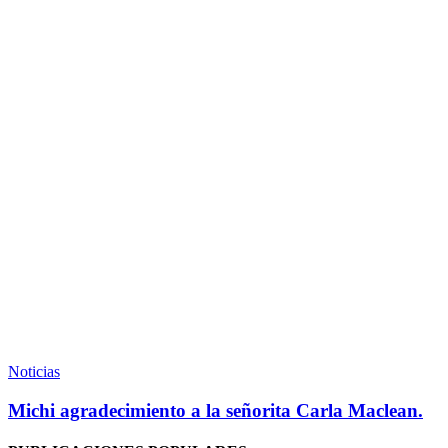
Michi
agradecimiento
Noticias
a
la
Michi agradecimiento a la señorita Carla Maclean.
señorita
Carla