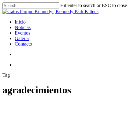
Skip
Hit enter to search or ESC to close
to
Close
main
Search
content
search
Menu
Inicio
Noticias
Eventos
Galeria
Contacto
search
Menu
Tag
agradecimientos