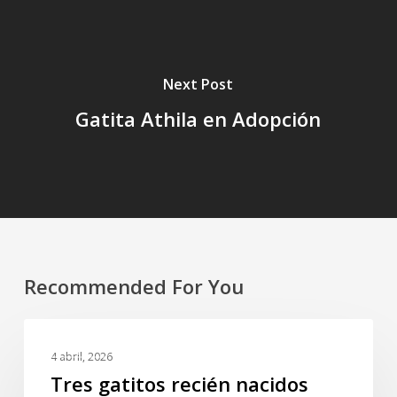
Next Post
Gatita Athila en Adopción
Recommended For You
Tres
GALERIA
gatitos
4 abril, 2026
recién
Tres gatitos recién nacidos