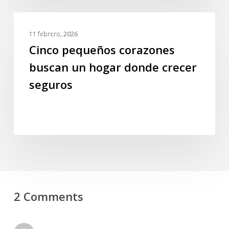
todo
Cinco
GALERIA
pequeños
11 febrero, 2026
corazones
Cinco pequeños corazones
buscan
buscan un hogar donde crecer
un
seguros
hogar
donde
crecer
seguros
2 Comments