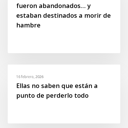
nacidos
fueron abandonados… y
fueron
estaban destinados a morir de
abandonados…
y
hambre
estaban
destinados
a
morir
de
hambre
Ellas
GALERIA
no
16 febrero, 2026
saben
Ellas no saben que están a
que
punto de perderlo todo
están
a
punto
de
perderlo