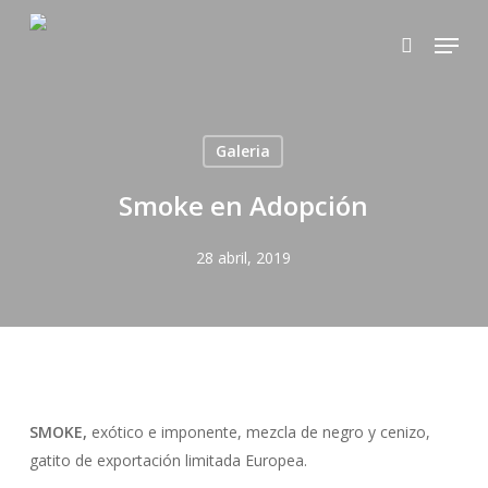
Skip
Menu
to
search
main
content
Galeria
Smoke en Adopción
28 abril, 2019
SMOKE,
exótico e imponente, mezcla de negro y cenizo,
gatito de exportación limitada Europea.