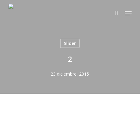
Skip
Menu
to
search
main
content
Slider
2
23 diciembre, 2015