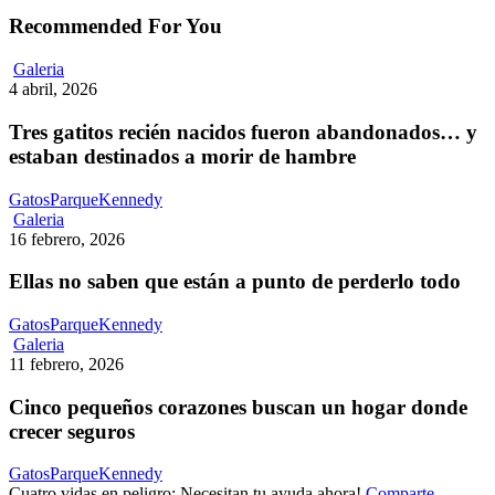
Recommended For You
Tres
Galeria
gatitos
4 abril, 2026
recién
nacidos
Tres gatitos recién nacidos fueron abandonados… y
fueron
estaban destinados a morir de hambre
abandonados…
y
GatosParqueKennedy
estaban
Ellas
Galeria
destinados
no
16 febrero, 2026
a
saben
morir
que
Ellas no saben que están a punto de perderlo todo
de
están
hambre
a
GatosParqueKennedy
punto
Cinco
Galeria
de
pequeños
11 febrero, 2026
perderlo
corazones
todo
buscan
Cinco pequeños corazones buscan un hogar donde
un
crecer seguros
hogar
donde
GatosParqueKennedy
crecer
Cuatro vidas en peligro: Necesitan tu ayuda ahora!
Comparte,