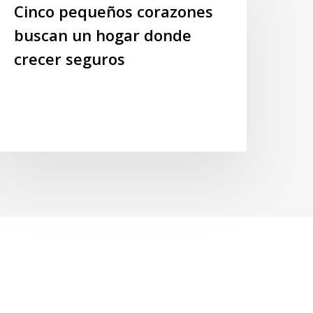
orazones
Cinco pequeños corazones
uscan
buscan un hogar donde
n
crecer seguros
ogar
onde
recer
eguros