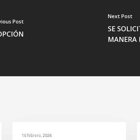
Next Post
vious Post
SE SOLIC
DOPCIÓN
MANERA 
Ellas
C
GALERIA
no
p
16 febrero, 2026