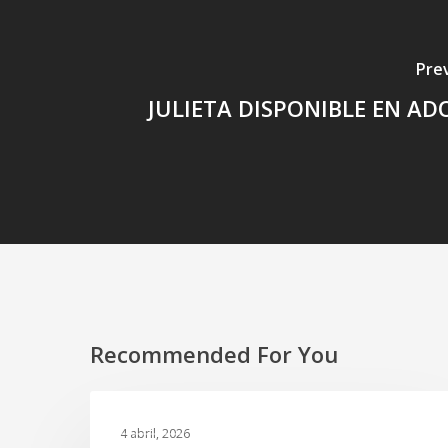
Pre
JULIETA DISPONIBLE EN A
Recommended For You
Tres
GALERIA
gatitos
4 abril, 2026