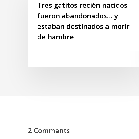
recién
Tres gatitos recién nacidos
nacidos
fueron abandonados… y
fueron
estaban destinados a morir
abandonados…
y
de hambre
estaban
destinados
a
morir
de
hambre
2 Comments