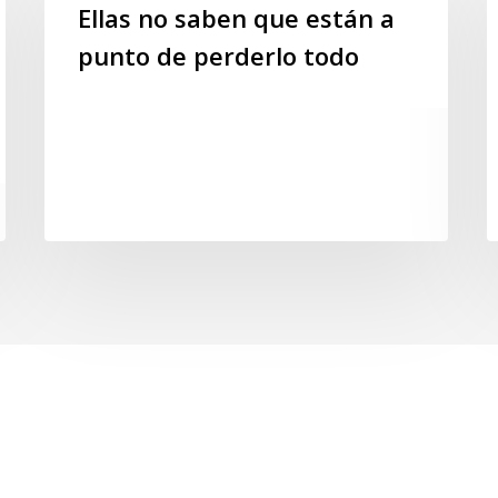
saben
c
Ellas no saben que están a
que
b
punto de perderlo todo
están
u
a
h
punto
d
de
c
perderlo
s
todo