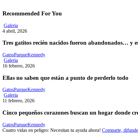
Recommended For You
Tres
Galeria
gatitos
4 abril, 2026
recién
nacidos
Tres gatitos recién nacidos fueron abandonados… y 
fueron
abandonados…
GatosParqueKennedy
y
Ellas
Galeria
estaban
no
16 febrero, 2026
destinados
saben
a
que
Ellas no saben que están a punto de perderlo todo
morir
están
de
a
GatosParqueKennedy
hambre
punto
Cinco
Galeria
de
pequeños
11 febrero, 2026
perderlo
corazones
todo
buscan
Cinco pequeños corazones buscan un hogar donde cre
un
hogar
GatosParqueKennedy
donde
Cuatro vidas en peligro: Necesitan tu ayuda ahora!
Comparte, difunde
crecer