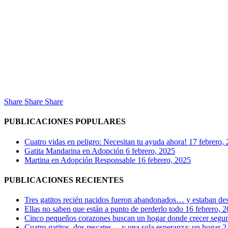
Share
Share
Share
PUBLICACIONES POPULARES
Cuatro vidas en peligro: Necesitan tu ayuda ahora!
17 febrero,
Gatita Mandarina en Adopción
6 febrero, 2025
Martina en Adopción Responsable
16 febrero, 2025
PUBLICACIONES RECIENTES
Tres gatitos recién nacidos fueron abandonados… y estaban de
Ellas no saben que están a punto de perderlo todo
16 febrero, 
Cinco pequeños corazones buscan un hogar donde crecer segu
Cuatro gatitos, dos rescates… y una sola esperanza: un hogar
2