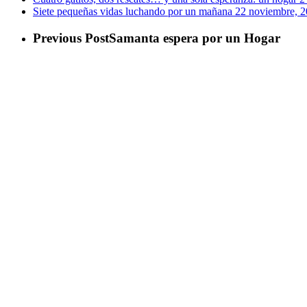
Siete pequeñas vidas luchando por un mañana
22 noviembre, 
Previous Post
Samanta espera por un Hogar