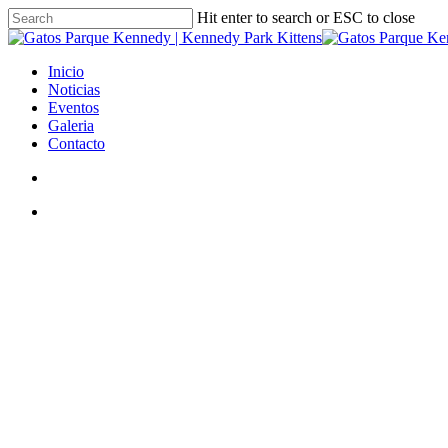
Skip
Hit enter to search or ESC to close
to
Close
main
Search
content
search
Menu
Inicio
Noticias
Eventos
Galeria
Contacto
search
Menu
MORRIS Y HA