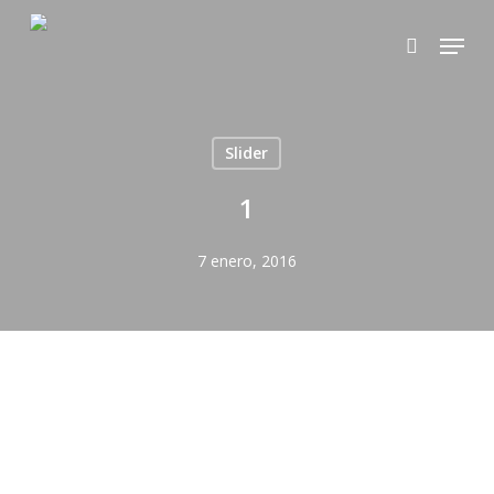
Skip
Menu
to
search
main
content
Slider
1
7 enero, 2016