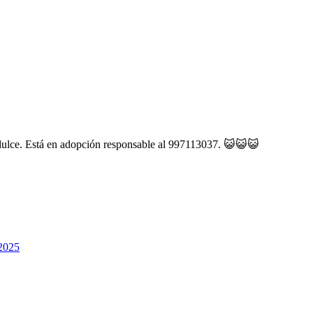
dulce. Está en adopción responsable al 997113037. 😺😺😺
 2025