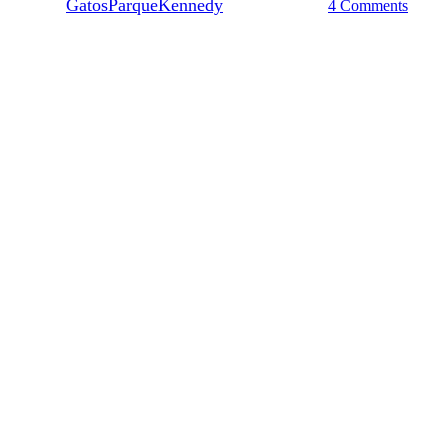
By
GatosParqueKennedy
16 febrero, 2020
4 Comments