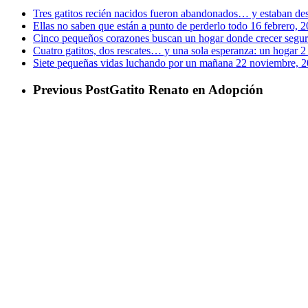
Tres gatitos recién nacidos fueron abandonados… y estaban de
Ellas no saben que están a punto de perderlo todo
16 febrero, 
Cinco pequeños corazones buscan un hogar donde crecer segu
Cuatro gatitos, dos rescates… y una sola esperanza: un hogar
2
Siete pequeñas vidas luchando por un mañana
22 noviembre, 
Previous Post
Gatito Renato en Adopción