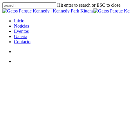
Skip
Hit enter to search or ESC to close
to
Close
main
Search
content
search
Menu
Inicio
Noticias
Eventos
Galeria
Contacto
search
Menu