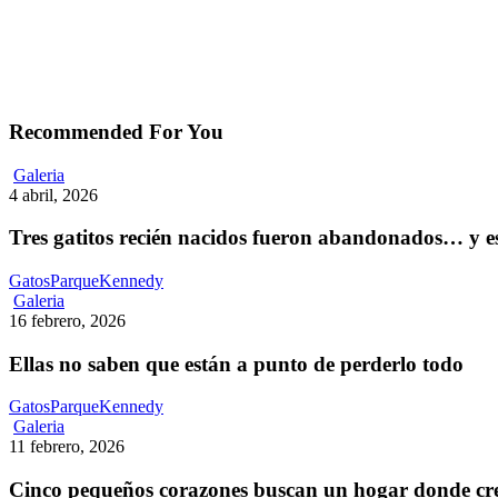
Recommended For You
Tres
Galeria
gatitos
4 abril, 2026
recién
nacidos
Tres gatitos recién nacidos fueron abandonados… y 
fueron
abandonados…
GatosParqueKennedy
y
Ellas
Galeria
estaban
no
16 febrero, 2026
destinados
saben
a
que
Ellas no saben que están a punto de perderlo todo
morir
están
de
a
GatosParqueKennedy
hambre
punto
Cinco
Galeria
de
pequeños
11 febrero, 2026
perderlo
corazones
todo
buscan
Cinco pequeños corazones buscan un hogar donde cre