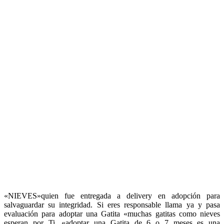
«NIEVES»quien fue entregada a delivery en adopción para
salvaguardar su integridad. Si eres responsable llama ya y pasa
evaluación para adoptar una Gatita «muchas gatitas como nieves
esperan por Ti, «adoptar una Gatita de 6 o 7 meses es una