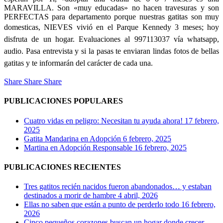
MARAVILLA. Son «muy educadas» no hacen travesuras y son
PERFECTAS para departamento porque nuestras gatitas son muy
domesticas, NIEVES vivió en el Parque Kennedy 3 meses;
hoy
disfruta de un hogar. Evaluaciones al 997113037 vía whatsapp,
audio. Pasa entrevista y si la pasas te enviaran lindas fotos de bellas
gatitas y te informarán del carácter de cada una.
Share
Share
Share
PUBLICACIONES POPULARES
Cuatro vidas en peligro: Necesitan tu ayuda ahora!
17 febrero,
2025
Gatita Mandarina en Adopción
6 febrero, 2025
Martina en Adopción Responsable
16 febrero, 2025
PUBLICACIONES RECIENTES
Tres gatitos recién nacidos fueron abandonados… y estaban
destinados a morir de hambre
4 abril, 2026
Ellas no saben que están a punto de perderlo todo
16 febrero,
2026
Cinco pequeños corazones buscan un hogar donde crecer