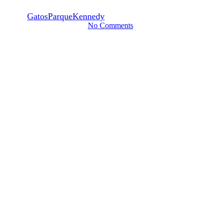
By
GatosParqueKennedy
30 marzo, 2016
junio 22nd, 2016
No Comments