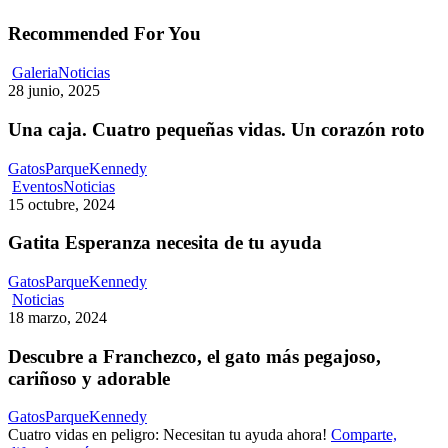
Recommended For You
Una
Galeria
Noticias
caja.
28 junio, 2025
Cuatro
pequeñas
Una caja. Cuatro pequeñas vidas. Un corazón roto
vidas.
Un
GatosParqueKennedy
corazón
Gatita
Eventos
Noticias
roto
Esperanza
15 octubre, 2024
necesita
de
Gatita Esperanza necesita de tu ayuda
tu
ayuda
GatosParqueKennedy
Descubre
Noticias
a
18 marzo, 2024
Franchezco,
el
Descubre a Franchezco, el gato más pegajoso,
gato
cariñoso y adorable
más
pegajoso,
GatosParqueKennedy
cariñoso
Cuatro vidas en peligro: Necesitan tu ayuda ahora!
Comparte,
y