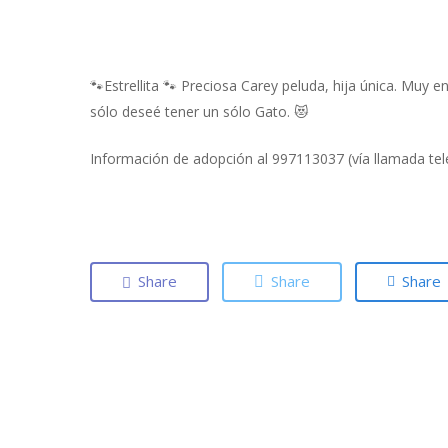
🐾Estrellita 🐾 Preciosa Carey peluda, hija única. Muy 
sólo deseé tener un sólo Gato. 😻
Información de adopción al 997113037 (vía llamada tel
Share
Share
Share