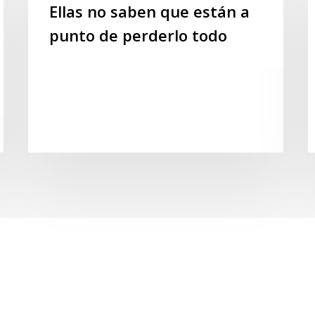
saben
c
Ellas no saben que están a
que
b
punto de perderlo todo
están
u
a
h
punto
d
de
c
perderlo
s
todo