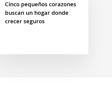
orazones
Cinco pequeños corazones
uscan
buscan un hogar donde
n
crecer seguros
ogar
onde
recer
eguros