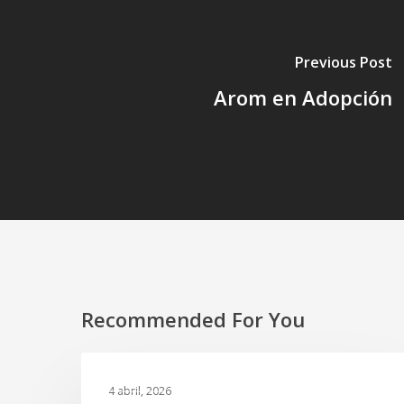
Previous Post
Arom en Adopción
Recommended For You
Tres
GALERIA
gatitos
4 abril, 2026