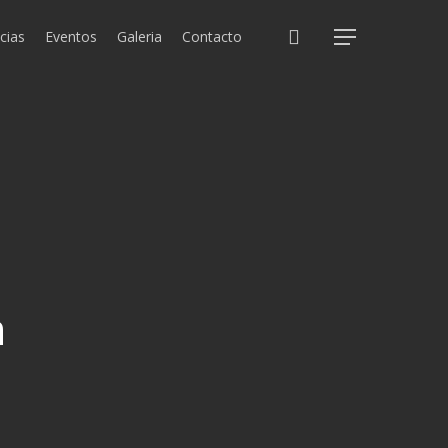
search
cias
Eventos
Galeria
Contacto
Menu
n