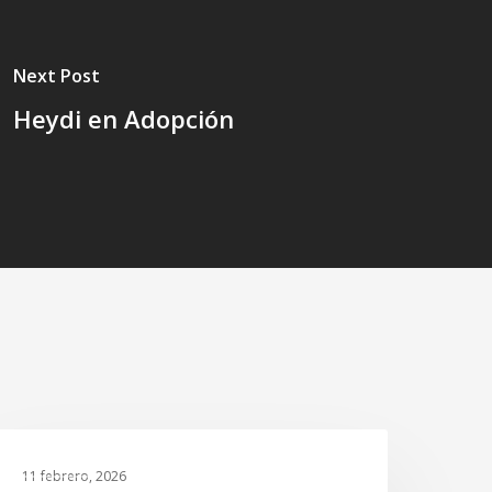
Next Post
Heydi en Adopción
inco
GALERIA
equeños
11 febrero, 2026