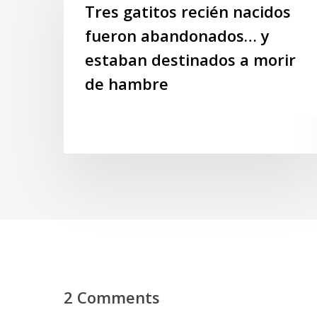
recién
Tres gatitos recién nacidos
nacidos
fueron abandonados… y
fueron
estaban destinados a morir
abandonados…
y
de hambre
estaban
destinados
a
morir
de
hambre
2 Comments