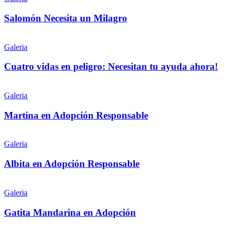
roto
un
Milagro
Salomón Necesita un Milagro
Cuatro
vidas
Galeria
en
peligro:
Cuatro vidas en peligro: Necesitan tu ayuda ahora!
Necesitan
tu
Martina
ayuda
en
Galeria
ahora!
Adopción
Responsable
Martina en Adopción Responsable
Albita
en
Galeria
Adopción
Responsable
Albita en Adopción Responsable
Gatita
Mandarina
Galeria
en
Adopción
Gatita Mandarina en Adopción