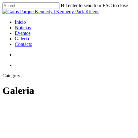
Skip
Hit enter to search or ESC to close
to
Close
main
Search
content
search
Menu
Inicio
Noticias
Eventos
Galeria
Contacto
search
Menu
Category
Galeria