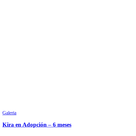
Kira
en
Galeria
Adopción
–
Kira en Adopción – 6 meses
6
meses
Lisa: