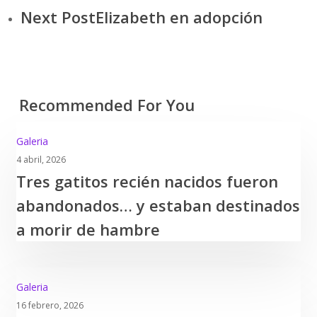
Next Post
Elizabeth en adopción
Recommended For You
Tres
Galeria
gatitos
4 abril, 2026
Tres gatitos recién nacidos fueron
recién
nacidos
abandonados… y estaban destinados
fueron
a morir de hambre
abandonados…
y
estaban
Ellas
Galeria
destinados
no
16 febrero, 2026
a