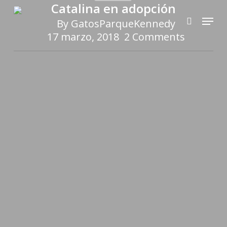
Catalina en adopción
Skip
Menu
to
By
GatosParqueKennedy
search
main
17 marzo, 2018
2 Comments
content