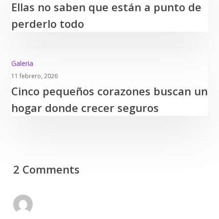
Ellas no saben que están a punto de
saben
morir
que
de
perderlo todo
están
hambre
a
punto
Cinco
Galeria
de
pequeños
11 febrero, 2026
perderlo
Cinco pequeños corazones buscan un
corazones
todo
buscan
hogar donde crecer seguros
un
hogar
donde
crecer
seguros
2 Comments