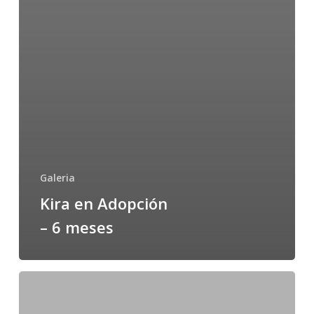
Galeria
Kira en Adopción
– 6 meses
Lisa:
Rescatada