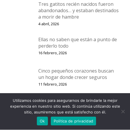
Tres gatitos recién nacidos fueron
abandonados… y estaban destinados
a morir de hambre
4 abril, 2026
Ellas no saben que están a punto de
perderlo todo
16 febrero, 2026
Cinco pequeños corazones buscan
un hogar donde crecer seguros
11 febrero, 2026
Utilizamos cookies para asegurarnos de brindarle la mejor
Cuatro gatitos, dos rescates… y una
experiencia en nuestro sitio web. Si continúa utilizando este
sola esperanza: un hogar
sitio, asumiremos que está satisfecho con él.
2 enero, 2026
Ok
Política de privacidad