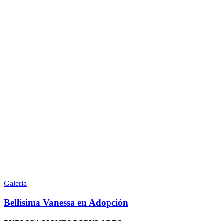
Bellísima
Vanessa
Galeria
en
Adopción
Bellísima Vanessa en Adopción