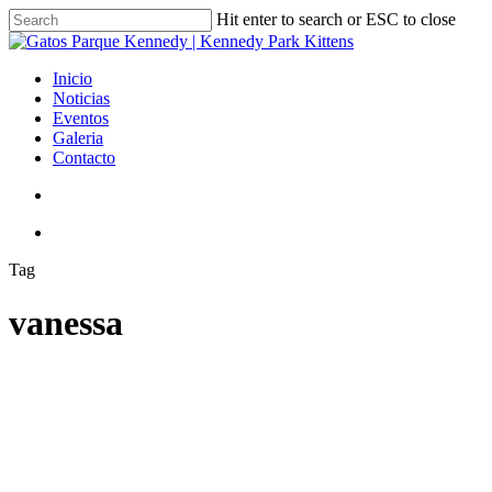
Skip
Hit enter to search or ESC to close
to
Close
main
Search
content
search
Menu
Inicio
Noticias
Eventos
Galeria
Contacto
search
Menu
Tag
vanessa