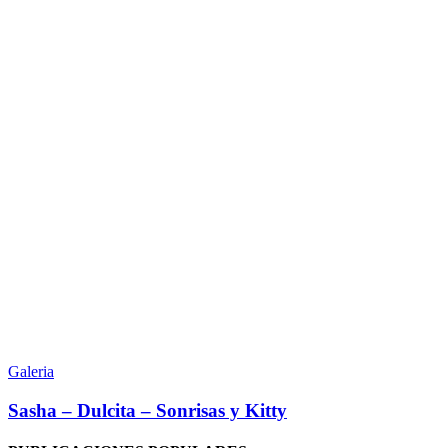
Sasha
–
Galeria
Dulcita
–
Sasha – Dulcita – Sonrisas y Kitty
Sonrisas
y