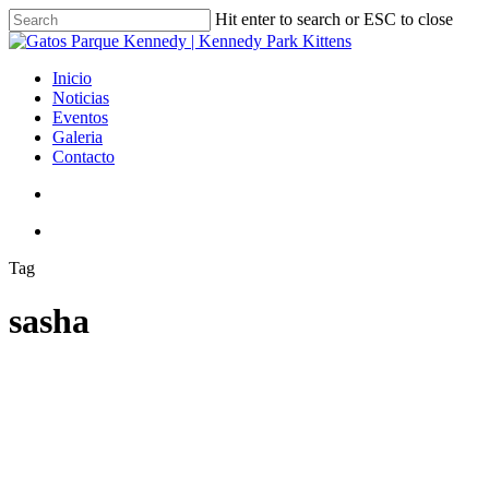
Skip
Hit enter to search or ESC to close
to
Close
main
Search
content
search
Menu
Inicio
Noticias
Eventos
Galeria
Contacto
search
Menu
Tag
sasha