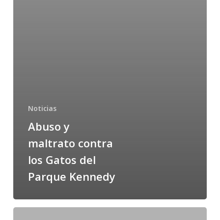
Noticias
Abuso y
maltrato contra
los Gatos del
Parque Kennedy
Los