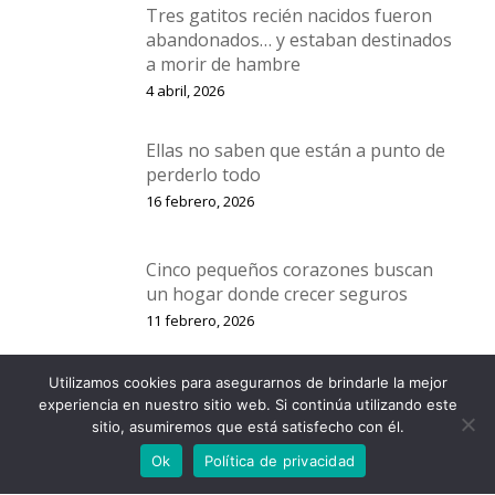
Tres gatitos recién nacidos fueron
abandonados… y estaban destinados
a morir de hambre
4 abril, 2026
Ellas no saben que están a punto de
perderlo todo
16 febrero, 2026
Cinco pequeños corazones buscan
un hogar donde crecer seguros
11 febrero, 2026
Utilizamos cookies para asegurarnos de brindarle la mejor
Cuatro gatitos, dos rescates… y una
experiencia en nuestro sitio web. Si continúa utilizando este
sola esperanza: un hogar
sitio, asumiremos que está satisfecho con él.
2 enero, 2026
Ok
Política de privacidad