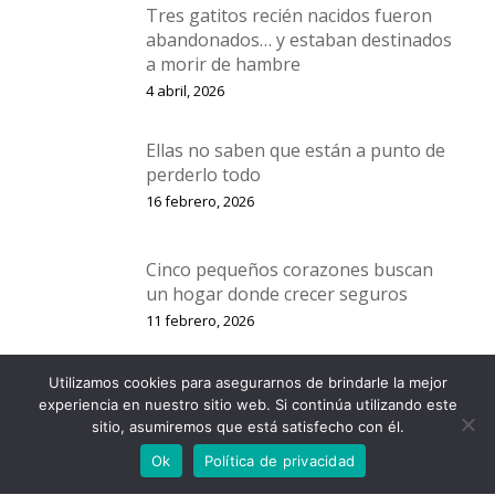
Tres gatitos recién nacidos fueron
abandonados… y estaban destinados
a morir de hambre
4 abril, 2026
Ellas no saben que están a punto de
perderlo todo
16 febrero, 2026
Cinco pequeños corazones buscan
un hogar donde crecer seguros
11 febrero, 2026
Utilizamos cookies para asegurarnos de brindarle la mejor
Cuatro gatitos, dos rescates… y una
experiencia en nuestro sitio web. Si continúa utilizando este
sola esperanza: un hogar
sitio, asumiremos que está satisfecho con él.
2 enero, 2026
Ok
Política de privacidad