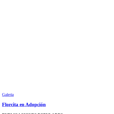
Florcita
en
Galeria
Adopción
Florcita en Adopción