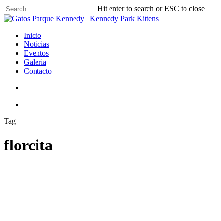
Skip
Hit enter to search or ESC to close
to
Close
main
Search
content
search
Menu
Inicio
Noticias
Eventos
Galeria
Contacto
search
Menu
Tag
florcita