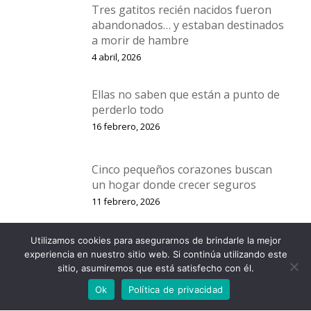
Tres gatitos recién nacidos fueron
abandonados… y estaban destinados
a morir de hambre
4 abril, 2026
Ellas no saben que están a punto de
perderlo todo
16 febrero, 2026
Cinco pequeños corazones buscan
un hogar donde crecer seguros
11 febrero, 2026
Utilizamos cookies para asegurarnos de brindarle la mejor
Cuatro gatitos, dos rescates… y una
experiencia en nuestro sitio web. Si continúa utilizando este
sola esperanza: un hogar
sitio, asumiremos que está satisfecho con él.
2 enero, 2026
Ok
Política de privacidad