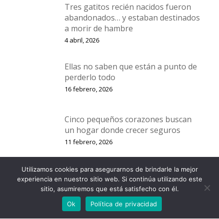
Tres gatitos recién nacidos fueron
abandonados… y estaban destinados
a morir de hambre
4 abril, 2026
Ellas no saben que están a punto de
perderlo todo
16 febrero, 2026
Cinco pequeños corazones buscan
un hogar donde crecer seguros
11 febrero, 2026
Utilizamos cookies para asegurarnos de brindarle la mejor
Cuatro gatitos, dos rescates… y una
experiencia en nuestro sitio web. Si continúa utilizando este
sola esperanza: un hogar
sitio, asumiremos que está satisfecho con él.
2 enero, 2026
Ok
Política de privacidad