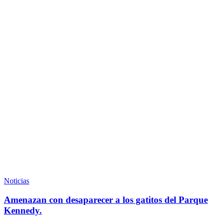
Amenazan
con
Noticias
desaparecer
a
Amenazan con desaparecer a los gatitos del Parque
los
Kennedy.
gatitos