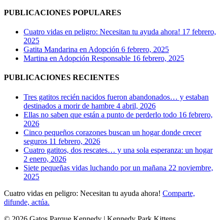
del
PUBLICACIONES POPULARES
Parque
Kennedy.
Cuatro vidas en peligro: Necesitan tu ayuda ahora!
17 febrero,
2025
Gatita Mandarina en Adopción
6 febrero, 2025
Martina en Adopción Responsable
16 febrero, 2025
PUBLICACIONES RECIENTES
Tres gatitos recién nacidos fueron abandonados… y estaban
destinados a morir de hambre
4 abril, 2026
Ellas no saben que están a punto de perderlo todo
16 febrero,
2026
Cinco pequeños corazones buscan un hogar donde crecer
seguros
11 febrero, 2026
Cuatro gatitos, dos rescates… y una sola esperanza: un hogar
2 enero, 2026
Siete pequeñas vidas luchando por un mañana
22 noviembre,
2025
Cuatro vidas en peligro: Necesitan tu ayuda ahora!
Comparte,
difunde, actúa.
© 2026 Gatos Parque Kennedy | Kennedy Park Kittens.