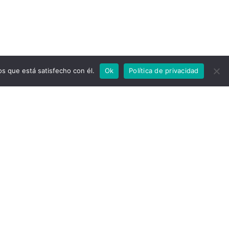
os que está satisfecho con él.
Ok
Política de privacidad
RTE, DIFUNDE, ACTÚA.