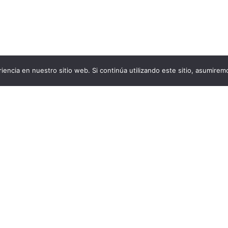
iencia en nuestro sitio web. Si continúa utilizando este sitio, asumirem
ligro: Necesitan tu ayuda ahora!
COMPA